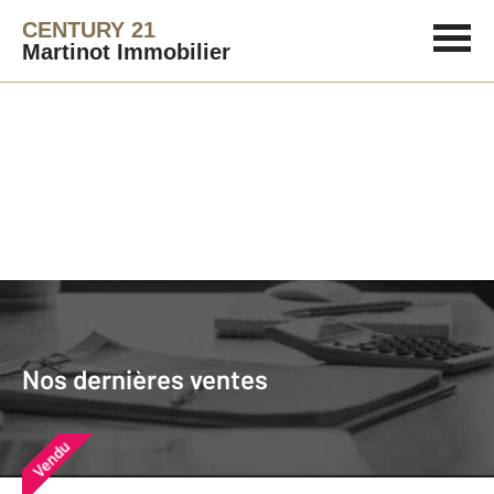
CENTURY 21
Martinot Immobilier
Agence immobilière
Vendre
Nos dernières ventes
Nos derniers biens vendus près de
Nos dernières ventes
chez vous
Vendu