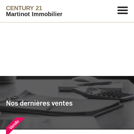
CENTURY 21
Martinot Immobilier
Agence immobilière
Vendre
Nos dernières ventes
Nos derniers biens vendus près de
Nos dernières ventes
chez vous
Vendu