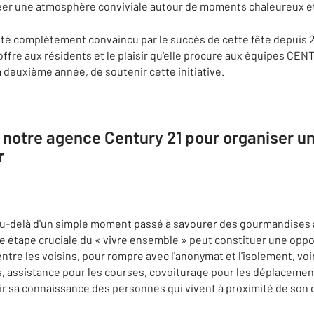
réer une atmosphère conviviale autour de moments chaleureux et
été complètement convaincu par le succès de cette fête depuis 
offre aux résidents et le plaisir qu'elle procure aux équipes CENT
 deuxième année, de soutenir cette initiative.
 notre agence Century 21 pour organiser un
r
 au-delà d'un simple moment passé à savourer des gourmandises a
te étape cruciale du « vivre ensemble » peut constituer une opp
 entre les voisins, pour rompre avec l'anonymat et l'isolement, vo
assistance pour les courses, covoiturage pour les déplacements s
r sa connaissance des personnes qui vivent à proximité de son 