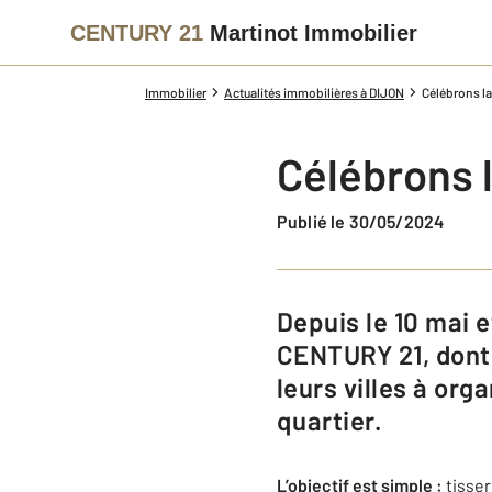
CENTURY 21
Martinot Immobilier
Immobilier
Actualités immobilières à DIJON
Célébrons la
Célébrons l
Publié le 30/05/2024
Depuis le 10 mai et jusqu'à la fin du mois de juin, les 960 agences du Réseau
CENTURY 21, dont 
leurs villes à org
quartier.
L’objectif est simple :
tisser