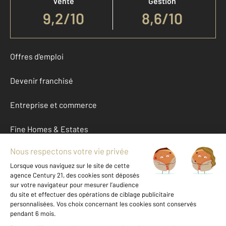
Vente
Gestion
9,2
/
10
8,6/10
Offres d'emploi
Devenir franchisé
Entreprise et commerce
Fine Homes & Estates
À propos
International
Nous contacter