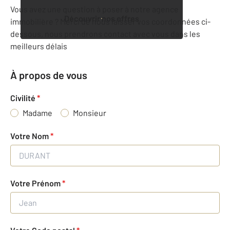
Vous avez une question à poser à notre agence
Découvrir nos offres
immobilière ? Merci de nous laisser vos coordonnées ci-
dessous, nous prendrons contact avec vous dans les
meilleurs délais
À propos de vous
Civilité
*
Madame
Monsieur
Votre Nom
*
Votre Prénom
*