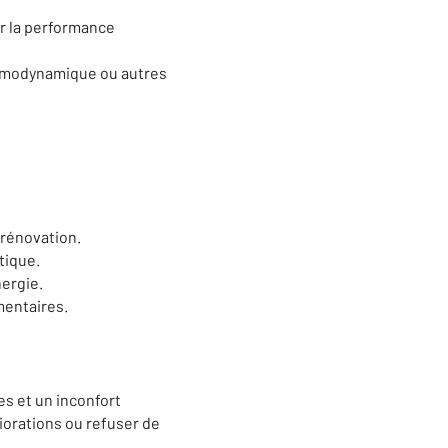
er la performance
hermodynamique ou autres
 rénovation.
tique.
nergie.
mentaires.
s et un inconfort
iorations ou refuser de