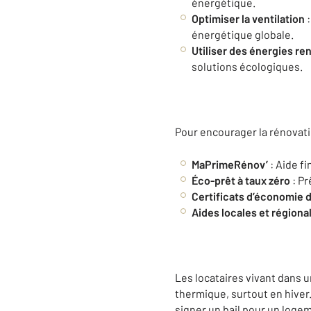
énergétique.
Optimiser la ventilation
:
énergétique globale.
Utiliser des énergies re
solutions écologiques.
Pour encourager la rénovati
MaPrimeRénov’
: Aide f
Éco-prêt à taux zéro
: Pr
Certificats d’économie d
Aides locales et régiona
Les locataires vivant dans 
thermique, surtout en hiver.
signer un bail pour un logem