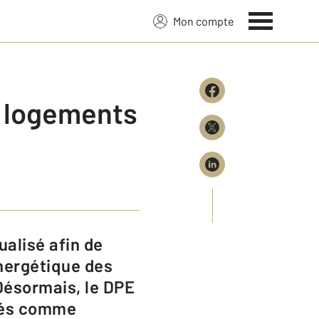
Mon compte
s logements
nergétique des
Désormais, le DPE
érés comme