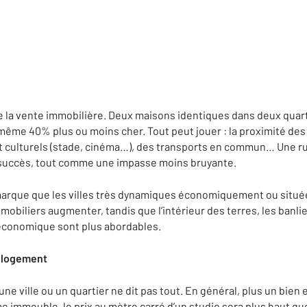
de la vente immobilière. Deux maisons identiques dans deux quar
ême 40% plus ou moins cher. Tout peut jouer : la proximité de
t culturels (stade, cinéma…), des transports en commun… Une r
e succès, tout comme une impasse moins bruyante.
arque que les villes très dynamiques économiquement ou situées
mmobiliers augmenter, tandis que l’intérieur des terres, les banlie
 économique sont plus abordables.
u logement
ne ville ou un quartier ne dit pas tout. En général, plus un bien e
 immeuble, le prix au mètre carré d’un studio sera plus haut que