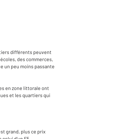
tiers différents peuvent
s écoles, des commerces,
ue un peu moins passante
 en zone littorale ont
ues et les quartiers qui
st grand, plus ce prix
 celui d’un F5.