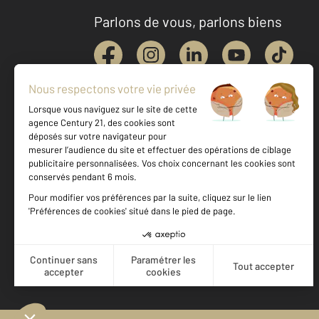
Parlons de vous, parlons biens
Votre agence est notée
Achat
Location
Vente
Gestion
9,2
/
10
8,6/10