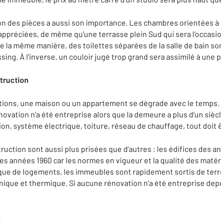
tion des pièces a aussi son importance. Les chambres orientées à 
appréciées, de même qu’une terrasse plein Sud qui sera l’occasio
De la même manière, des toilettes séparées de la salle de bain s
ng. À l’inverse, un couloir jugé trop grand sera assimilé à une 
nstruction
ons, une maison ou un appartement se dégrade avec le temps. Si
vation n’a été entreprise alors que la demeure a plus d’un siècle
ion, système électrique, toiture, réseau de chauffage, tout doit
uction sont aussi plus prisées que d’autres : les édifices des 
es années 1960 car les normes en vigueur et la qualité des maté
anque de logements, les immeubles sont rapidement sortis de terr
nique et thermique. Si aucune rénovation n’a été entreprise depu
s