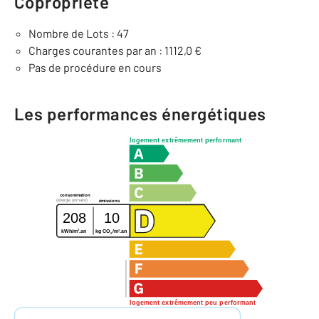
Copropriété
Nombre de Lots : 47
Charges courantes par an : 1112,0 €
Pas de procédure en cours
Les performances énergétiques
logement extrêmement performant
consommation
(énergie primaire)
émissions
208
10
2
2
kWh/m
.an
kg CO
/m
.an
2
logement extrêmement peu performant