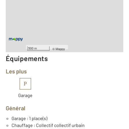
2
Surface totale : 28,4 m
2
Surface habitable : 28,4 m
Type d'appartement : T1
ème
Étage : 3
Nombre de pièces : 1
[Voir le détail]
Année construction : 2016
500 m
©
Mappy
Équipements
Les plus
P
Garage
Général
Garage : 1 place(s)
Chauffage : Collectif collectif urbain