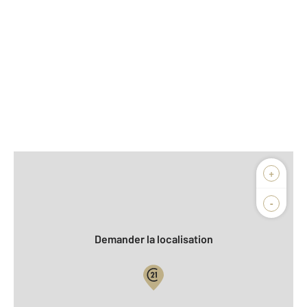
Afficher sur la carte :
+
Agence
Biens vendus
-
Demander la localisation
Vue globale