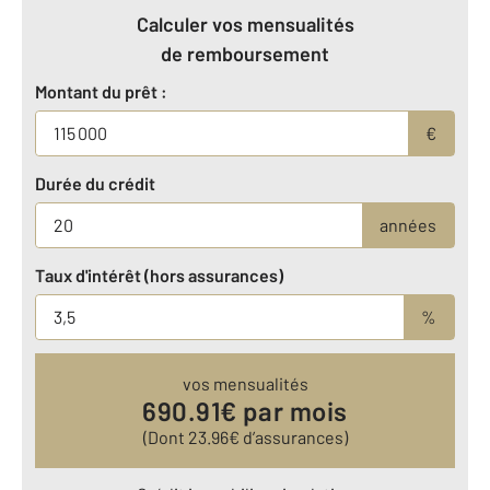
Calculer vos mensualités
de remboursement
Montant du prêt :
€
Durée du crédit
années
Taux d'intérêt (hors assurances)
%
vos mensualités
690.91
€ par mois
(Dont
23.96
€ d’assurances)