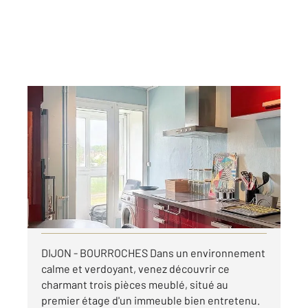
DIJON 21
2
56,24 m
, 3 pièces
Ref : 48936
Appartement T3 à louer
751 €
par mois charges comprises
Visiter le site dédié
DIJON - BOURROCHES Dans un environnement
calme et verdoyant, venez découvrir ce
charmant trois pièces meublé, situé au
premier étage d'un immeuble bien entretenu.