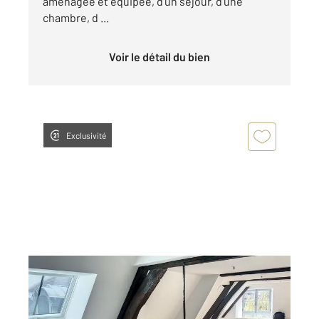
aménagée et équipée, d'un séjour, d'une
chambre, d ...
Voir le détail du bien
Exclusivité
DIJON 21
2
74,50 m
, 2 pièces
Ref : 48795