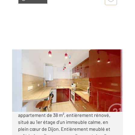
DIJON 21
2
38,10 m
, 2 pièces
Ref : 48698
Appartement F2 à louer
700 €
par mois charges comprises
appartement de 38 m², entièrement rénové,
situé au 1er étage d'un immeuble calme, en
plein cœur de Dijon. Entièrement meublé et