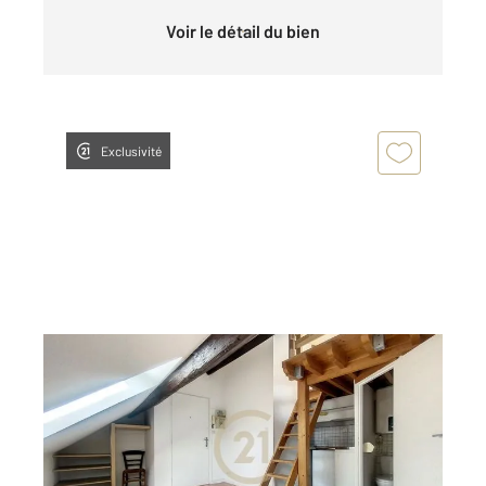
Voir le détail du bien
Exclusivité
DIJON 21
2
9,39 m
, 1 pièce
Ref : 48098
Appartement Studio à louer
383 €