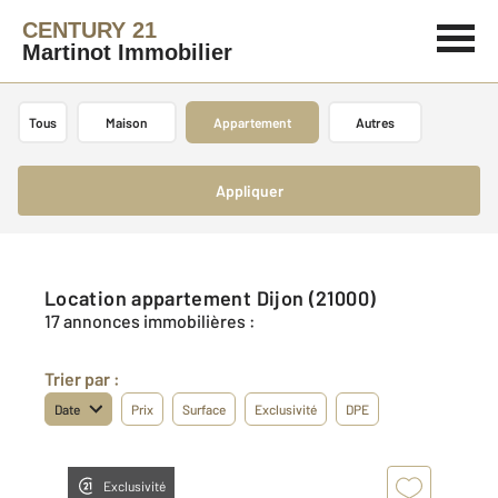
CENTURY 21
Martinot Immobilier
Tous
Maison
Appartement
Autres
Appliquer
Location appartement Dijon (21000)
17 annonces immobilières :
Trier par :
Date
Prix
Surface
Exclusivité
DPE
Exclusivité