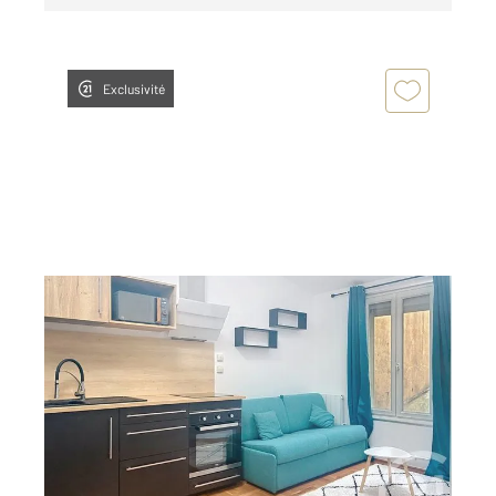
Exclusivité
DIJON 21
2
19,59 m
, 1 pièce
Ref : 48556
Appartement Studio à louer
540 €
par mois charges comprises