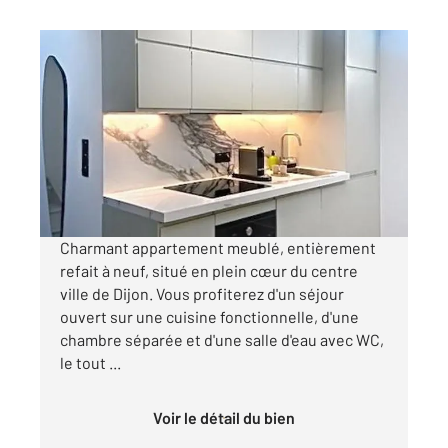
DIJON 21
2
34,78 m
, 2 pièces
Ref : 48611
Appartement F2 à louer
880 €
par mois charges comprises
Charmant appartement meublé, entièrement
refait à neuf, situé en plein cœur du centre
ville de Dijon. Vous profiterez d'un séjour
ouvert sur une cuisine fonctionnelle, d'une
chambre séparée et d'une salle d'eau avec WC,
le tout ...
Voir le détail du bien