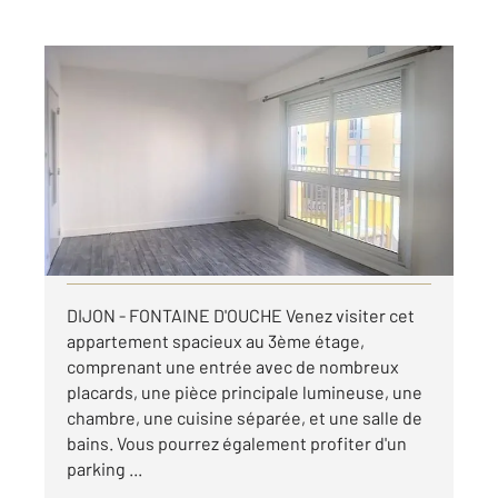
DIJON 21
2
52,54 m
, 2 pièces
Ref : 48708
Appartement T2 à louer
617 €
par mois charges comprises
Visiter le site dédié
DIJON - FONTAINE D'OUCHE Venez visiter cet
appartement spacieux au 3ème étage,
comprenant une entrée avec de nombreux
placards, une pièce principale lumineuse, une
chambre, une cuisine séparée, et une salle de
bains. Vous pourrez également profiter d'un
parking ...