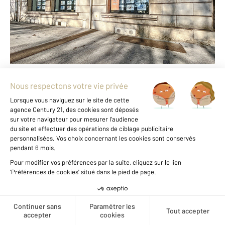
Envoyer un message
Téléphoner à l'agence
Notre agence est notée
9,2/10
par nos clients
Avis authentifiés par
Qualitelis
Voir tous les avis clients
Nous trouver
Créer une alerte