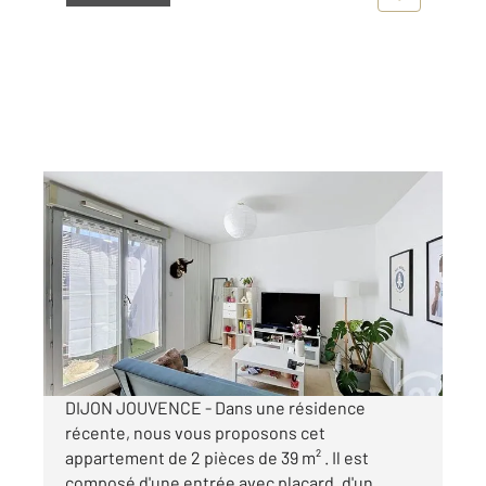
DIJON 21
2
39,34 m
, 2 pièces
Ref : 49017
Appartement T2 à louer
630 €
par mois charges comprises
DIJON JOUVENCE - Dans une résidence
récente, nous vous proposons cet
appartement de 2 pièces de 39 m² . Il est
composé d'une entrée avec placard, d'un