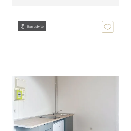
Exclusivité
DIJON 21
2
13,10 m
, 1 pièce
Ref : 48896
Appartement F1 à louer
350 €
par mois charges comprises