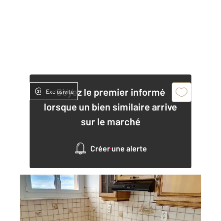
Soyez le premier informé
Exclusivité
lorsque un bien similaire arrive
sur le marché
Créer une alerte
DIJON 21
2
44 m
, 2 pièces
Ref : 48940