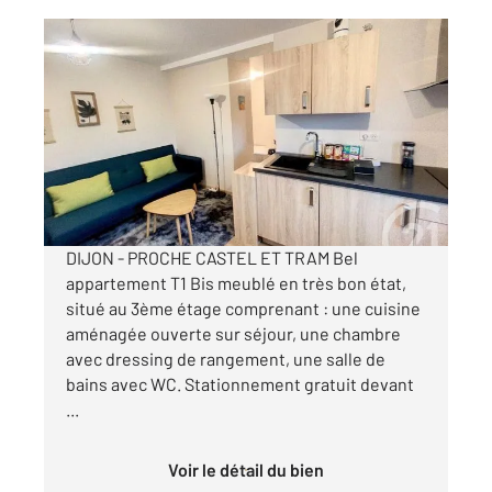
DIJON 21
2
23,87 m
, 1 pièce
Ref : 48977
Appartement T1 à louer
531 €
par mois charges comprises
DIJON - PROCHE CASTEL ET TRAM Bel
appartement T1 Bis meublé en très bon état,
situé au 3ème étage comprenant : une cuisine
aménagée ouverte sur séjour, une chambre
avec dressing de rangement, une salle de
bains avec WC. Stationnement gratuit devant
...
Voir le détail du bien