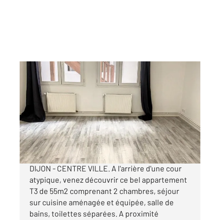
DIJON 21
2
54,93 m
, 3 pièces
Ref : 48912
Appartement T3 à louer
650 €
par mois charges comprises
DIJON - CENTRE VILLE. A l'arrière d'une cour
atypique, venez découvrir ce bel appartement
T3 de 55m2 comprenant 2 chambres, séjour
sur cuisine aménagée et équipée, salle de
bains, toilettes séparées. A proximité