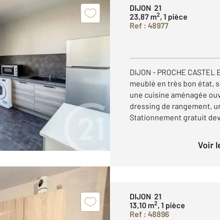
DIJON 21
2
23,87 m
, 1 pièce
Ref : 48977
DIJON - PROCHE CASTEL E
meublé en très bon état, 
une cuisine aménagée ouv
dressing de rangement, un
Stationnement gratuit deva
Voir 
DIJON 21
2
13,10 m
, 1 pièce
Ref : 48896