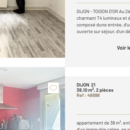
DIJON - TOISON D'OR Au 2
charmant T4 lumineux et d
composé dune entrée, d'u
ouverte sur séjour, d'un d
Voir 
DIJON 21
2
38,10 m
, 2 pièces
Ref : 48698
appartement de 38 m², ent
d'un immeuble calme, en p