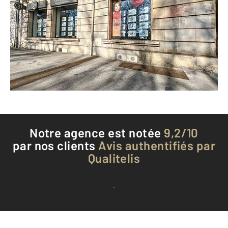
3 Place de la République
DIJON - 21000
Envoyer un message
Téléphoner à l'agence
Notre agence est notée
9,2/10
par nos clients
Avis authentifiés par
Qualitelis
Voir tous les avis clients