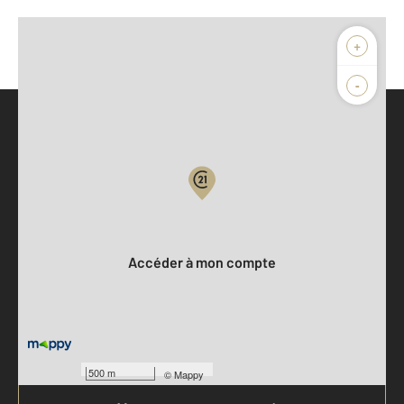
+
-
Parlons de vous, parlons biens
Votre compte :
Accéder à mon compte
500 m
©
Mappy