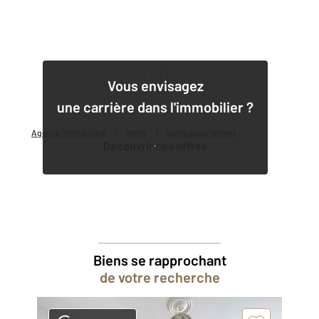
1
Vous envisagez
une carrière dans l'immobilier ?
Agence immobilière
Vente
Vente appartement
Découvrir nos offres
Biens se rapprochant
de votre recherche