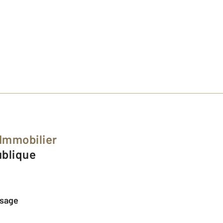
 Immobilier
ublique
ssage