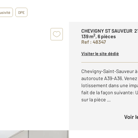
usivité
DPE
CHEVIGNY ST SAUVEUR 2
2
139 m
, 6 pièces
Ref : 48347
Visiter le site dédié
Chevigny-Saint-Sauveur à 
autoroute A39-A36. Venez 
lotissement dans une impas
fait de la façon suivante
sur la pièce ...
Voir 