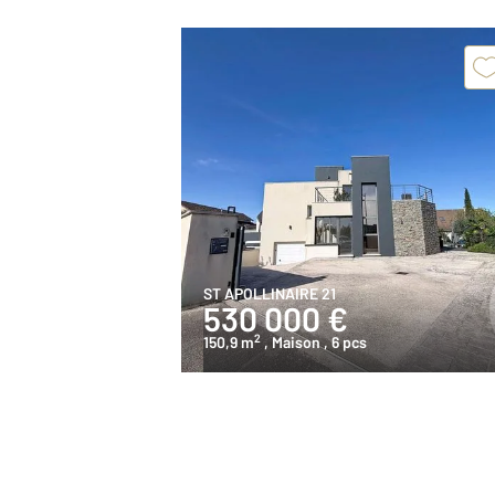
ST APOLLINAIRE 21
530 000 €
2
150,9 m
, Maison
, 6 pcs