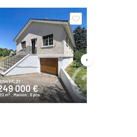
ONGVIC 21
COUTERNON 21
249 000 €
325 000
2
2
20 m
, Maison
, 6 pcs
93,3 m
, Maison