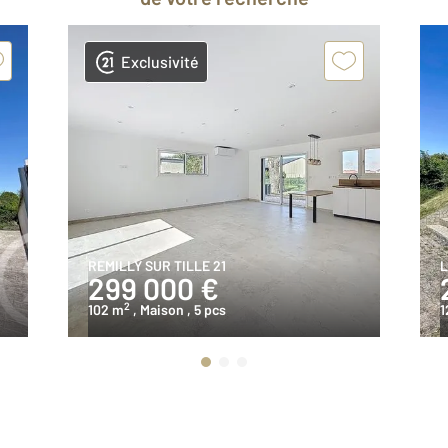
Exclusivité
REMILLY SUR TILLE 21
L
299 000 €
2
102 m
, Maison
, 5 pcs
1