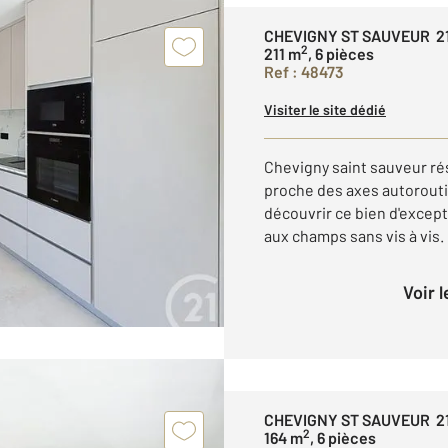
CHEVIGNY ST SAUVEUR 2
2
211 m
, 6 pièces
Ref : 48473
Visiter le site dédié
Chevigny saint sauveur rés
proche des axes autorouti
découvrir ce bien d'except
aux champs sans vis à vis. L
Voir 
CHEVIGNY ST SAUVEUR 2
2
164 m
, 6 pièces