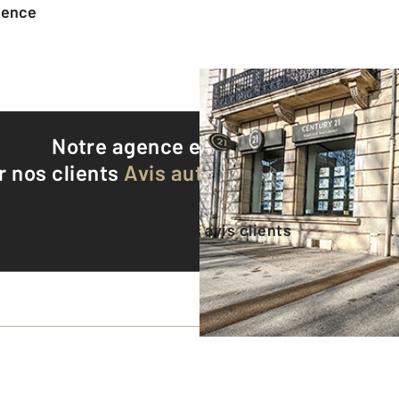
agence
Notre agence est notée
9,2/10
r nos clients
Avis authentifiés par Qualite
Voir tous les avis clients