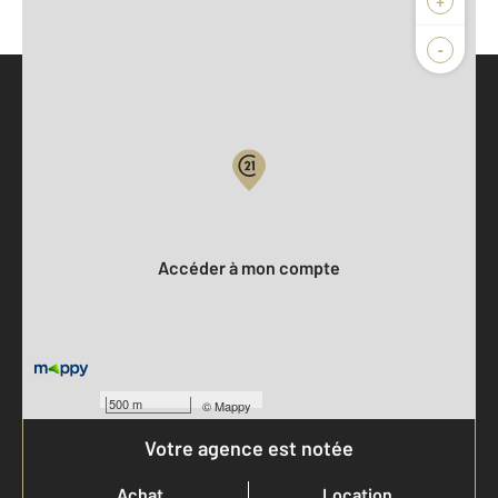
-
Parlons de vous, parlons biens
Votre compte :
Accéder à mon compte
500 m
©
Mappy
Votre agence est notée
Achat
Location