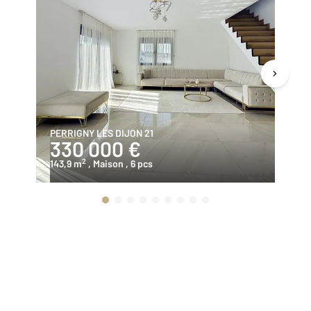
PERRIGNY LES DIJON 21
QU
330 000 €
2
2
143,9 m
, Maison
, 6 pcs
11