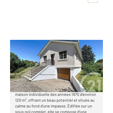
LONGVIC 21
2
120 m
, 6 pièces
Ref : 48766
Maison à vendre
249 000 €
LONGVIC Venez découvrir cette agréable
maison individuelle des années 1970 d'environ
120 m², offrant un beau potentiel et située au
calme au fond d'une impasse. Édifiée sur un
sous-sol complet, elle se compose d'une