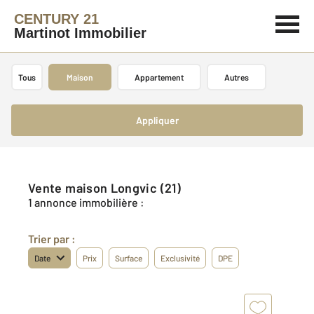
CENTURY 21
Martinot Immobilier
Tous
Maison
Appartement
Autres
Appliquer
Vente maison Longvic (21)
1 annonce immobilière :
Trier par :
Date
Prix
Surface
Exclusivité
DPE