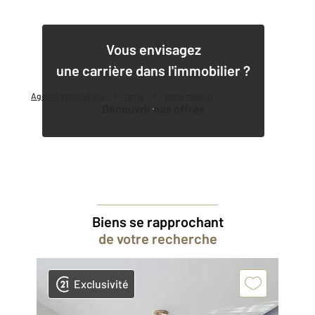
1
Vous envisagez
une carrière dans l'immobilier ?
Agence immobilière
Vente
Vente maison
Découvrir nos offres
Biens se rapprochant
de votre recherche
Exclusivité